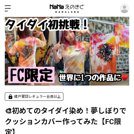
ロ
榎戸軍団レギュラー会員以上
🎨初めてのタイダイ染め！夢しぼりで
クッションカバー作ってみた【FC限
定】