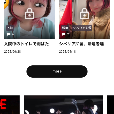
入院
戦争
シベリア抑留
6
2
入院中のトイレで羽ばたく人感センサー。
シベリア抑留、帰還者達のミュージアムで当時の洋服着せて貰いました！
2025/06/28
2025/04/18
more