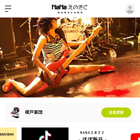
ロ
榎戸軍団
会員登録