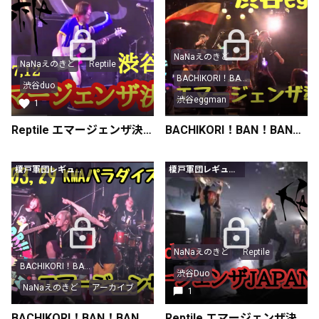
NaNaえのきど
NaNaえのきど
Reptile
BACHIKORI！BA...
渋谷duo
渋谷eggman
1
Reptile エマージェンザ決勝 渋谷duo 榎戸カメラ
BACHIKORI！BAN！BAN！【エマージェンザ】 2025.05.25 at.渋谷 eggman
榎戸軍団レギュラー会員以上
榎戸軍団レギュラー会員以上
NaNaえのきど
Reptile
BACHIKORI！BA...
渋谷Duo
NaNaえのきど
アーカイブ
1
BACHIKORI！BAN！BAN！【エマージェンザ】 2025.03.29 at.KMAパラダイスホール
Reptile エマージェンザ決勝 2025 07 12 固定カメラin渋谷duo