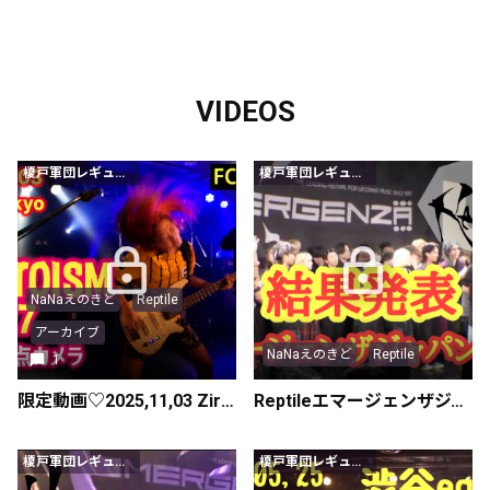
VIDEOS
榎戸軍団レギュラー会員以上
榎戸軍団レギュラー会員以上
NaNaえのきど
Reptile
アーカイブ
NaNaえのきど
Reptile
1
限定動画♡2025,11,03 Zirco Tokyo 「CANTOISM vol,27」えのきどカメラ
Reptileエマージェンザジャパン結果発表
榎戸軍団レギュラー会員以上
榎戸軍団レギュラー会員以上