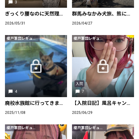
3
ぎっくり腰なのに天然理心流の稽古をさせられた話
群馬みなかみ犬旅、熊に怯えた露天風呂 真っ裸度胸試し
2026/05/31
2026/04/27
榎戸軍団レギュラー会員以上
榎戸軍団レギュラー会員以上
入院
4
7
廃校水族館に行ってきました！
【入院日記】風呂キャン民に私はなれない。
2025/11/08
2025/06/29
榎戸軍団レギュラー会員以上
榎戸軍団レギュラー会員以上