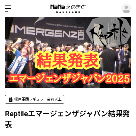
ロ
榎戸軍団レギュラー会員以上
Reptileエマージェンザジャパン結果発
表