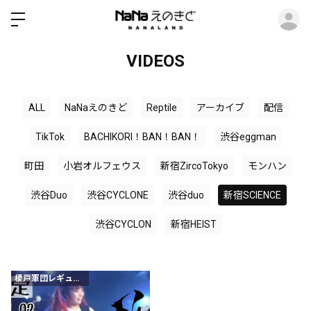
ロ
VIDEOS
ALL
NaNaえのきど
Reptile
アーカイブ
配信
TikTok
BACHIKORI！BAN！BAN！
渋谷eggman
町田
小岩オルフェウス
新宿ZircoTokyo
モンハン
渋谷Duo
渋谷CYCLONE
渋谷duo
新宿SCIENCE
渋谷CYCLON
新宿HEIST
榎戸軍団レギュラー会員以上