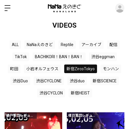
ロ
VIDEOS
ALL
NaNaえのきど
Reptile
アーカイブ
配信
TikTok
BACHIKORI！BAN！BAN！
渋谷eggman
町田
小岩オルフェウス
新宿ZircoTokyo
モンハン
渋谷Duo
渋谷CYCLONE
渋谷duo
新宿SCIENCE
渋谷CYCLON
新宿HEIST
榎戸軍団レギュラー会員以上
榎戸軍団レギュラー会員以上