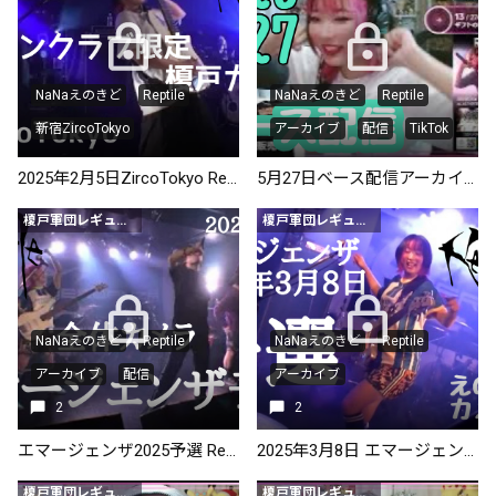
NaNaえのきど
Reptile
NaNaえのきど
Reptile
新宿ZircoTokyo
アーカイブ
配信
TikTok
2025年2月5日ZircoTokyo ReptileLIVE 榎戸カメラ
5月27日ベース配信アーカイブ
榎戸軍団レギュラー会員以上
榎戸軍団レギュラー会員以上
NaNaえのきど
Reptile
NaNaえのきど
Reptile
アーカイブ
配信
アーカイブ
2
2
エマージェンザ2025予選 Reptile全体カメラ
2025年3月8日 エマージェンザ予選 えのきどカメラ
榎戸軍団レギュラー会員以上
榎戸軍団レギュラー会員以上