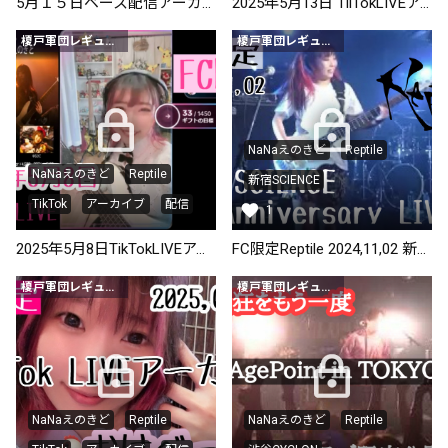
5月１５日ベース配信アーカイブ
2025年5月13日 TilTokLIVEアーカイブ
榎戸軍団レギュラー会員以上
榎戸軍団レギュラー会員以上
NaNaえのきど
Reptile
NaNaえのきど
Reptile
新宿SCIENCE
TikTok
アーカイブ
配信
1
2025年5月8日TikTokLIVEアーカイブ
FC限定Reptile 2024,11,02 新宿clubSCIENCE
榎戸軍団レギュラー会員以上
榎戸軍団レギュラー会員以上
NaNaえのきど
Reptile
NaNaえのきど
Reptile