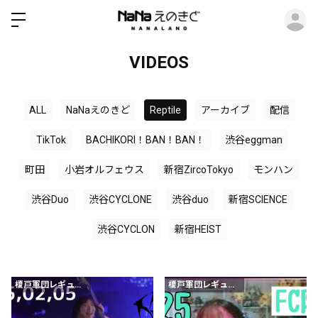
ロ
VIDEOS
ALL
NaNaえのきど
Reptile
アーカイブ
配信
TikTok
BACHIKORI！BAN！BAN！
渋谷eggman
町田
小岩オルフェウス
新宿ZircoTokyo
モンハン
渋谷Duo
渋谷CYCLONE
渋谷duo
新宿SCIENCE
渋谷CYCLON
新宿HEIST
榎戸軍団レギュラー会員以上
榎戸軍団レギュラー会員以上