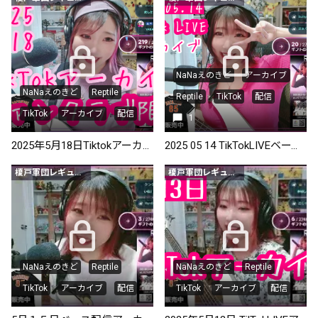
NaNaえのきど
アーカイブ
NaNaえのきど
Reptile
Reptile
TikTok
配信
TikTok
アーカイブ
配信
1
2025年5月18日Tiktokアーカイブ！
2025 05 14 TikTokLIVEベース配信アーカイブ
榎戸軍団レギュラー会員以上
榎戸軍団レギュラー会員以上
NaNaえのきど
Reptile
NaNaえのきど
Reptile
TikTok
アーカイブ
配信
TikTok
アーカイブ
配信